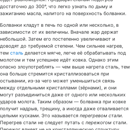
достаточно до 300°, что легко узнать по дыму и
зажиганию масла, налитого на поверхность болванки.
Болванки кладут в печь по одной или несколько, в
зависимости от их величины. Вначале жар держат
небольшой. Затем его постепенно увеличивают и
доводят до требуемой степени. Чем сильнее нагрев,
тем
сталь
делается мягче, легче её обрабатывать под
молотом и тем успешнее идёт ковка. Однако этим
опасно злоупотреблять — чем выше нагрета сталь, тем
она больше стремится кристаллизоваться при
остывании, из-за чего может уменьшиться связь
между отдельными кристаллами (зёрнами), и они
могут разъединиться даже от одного или нескольких
ударов молота. Таким образом — болванка при ковке
получит надрыв, трещину, а иногда даже отваливается
целыми кусками. Это называется
перегревом стали.
Перегрев стали не следует путать с
пережогом
стали.
Пережог влияет не на кристаллическую структуру